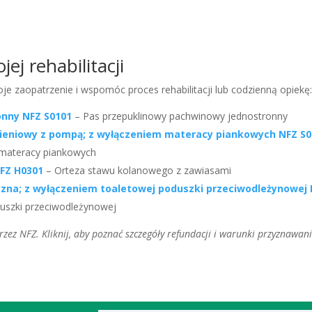
iała
– nie może uciskać nadmiernie, co utrudniłoby swobodne oddycha
na dokładne dostrojenie stopnia nacisku. Doświadczony personel w 
ej rehabilitacji
 zaopatrzenie i wspomóc proces rehabilitacji lub codzienną opiekę
onny NFZ S0101
– Pas przepuklinowy pachwinowy jednostronny
ieniowy z pompą; z wyłączeniem materacy piankowych NFZ S0
 materacy piankowych
FZ H0301
– Orteza stawu kolanowego z zawiasami
na; z wyłączeniem toaletowej poduszki przeciwodleżynowej 
uszki przeciwodleżynowej
ez NFZ. Kliknij, aby poznać szczegóły refundacji i warunki przyznawani