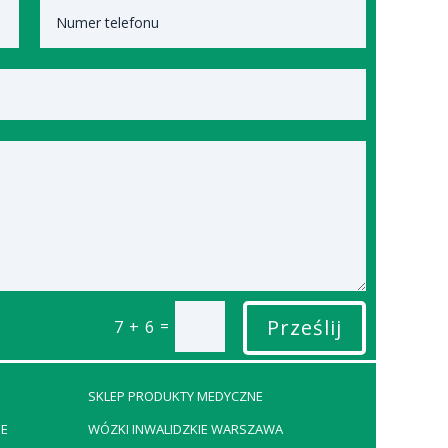
Prześlij
=
7 + 6
SKLEP PRODUKTY MEDYCZNE
E
WÓZKI INWALIDZKIE WARSZAWA