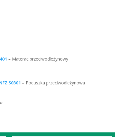
nie, ale też nie może być za luźna, co ograniczyłoby
sklepie medycznym udzieli pomocy w prawidłowym
:
401
– Materac przeciwodleżynowy
NFZ S0301
– Poduszka przeciwodleżynowa
a.