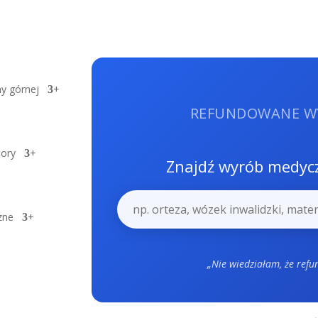
y górnej
+
REFUNDOWANE W
tory
+
Znajdź wyrób medycz
zne
+
„Nie wiedziałam, że refu