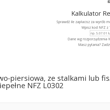

Kalkulator R
Sprawdź ile zapłacisz za wyrób
Wpisz kod NFZ z 
Dane wg rozporządzenia M
Masz pytania? Zad
wo-piersiowa, ze stalkami lub f
niepełne NFZ L0302