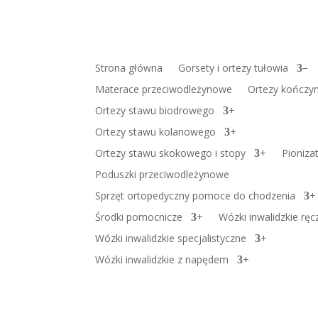
Strona główna
Gorsety i ortezy tułowia
−
Materace przeciwodleżynowe
Ortezy kończyn
Ortezy stawu biodrowego
+
Ortezy stawu kolanowego
+
Ortezy stawu skokowego i stopy
+
Pioniza
Poduszki przeciwodleżynowe
Sprzęt ortopedyczny pomoce do chodzenia
+
Środki pomocnicze
+
Wózki inwalidzkie ręc
Wózki inwalidzkie specjalistyczne
+
Wózki inwalidzkie z napędem
+