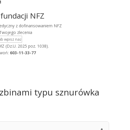

efundacji NFZ
 medyczny z dofinansowaniem NFZ
Twojego zlecenia
Z (Dz.U. 2025 poz. 1038).
zwoń:
603-11-33-77
iszbinami typu sznurówka
+