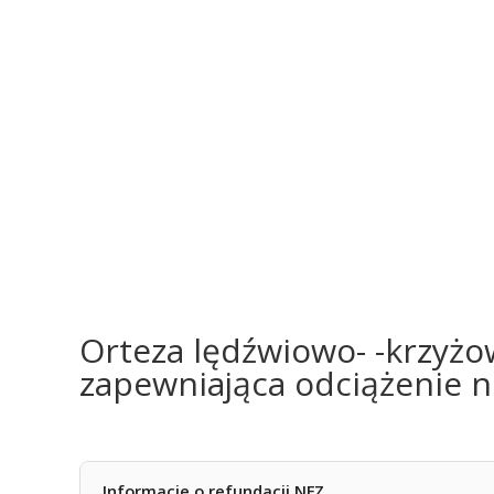
Orteza lędźwiowo- -krzyżo
zapewniająca odciążenie 
Informacje o refundacji NFZ