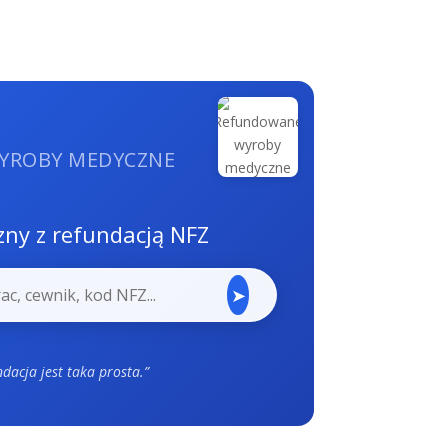
YROBY MEDYCZNE
ny z refundacją NFZ
➤
ndacja jest taka prosta.”