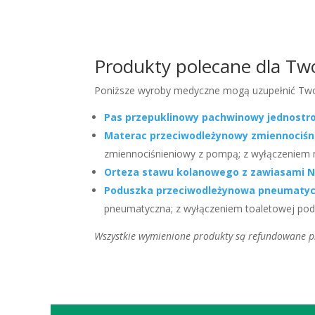
powinna być
precyzyjnie dopasowana do budowy c
jej funkcje stabilizujące. System sznurówki pozwala 
doborze oraz właściwym założeniu ortezy.
Produkty polecane dla Twoj
Poniższe wyroby medyczne mogą uzupełnić Twoje
Pas przepuklinowy pachwinowy jednostr
Materac przeciwodleżynowy zmiennociśn
zmiennociśnieniowy z pompą; z wyłączeniem
Orteza stawu kolanowego z zawiasami N
Poduszka przeciwodleżynowa pneumatycz
pneumatyczna; z wyłączeniem toaletowej pod
Wszystkie wymienione produkty są refundowane prz